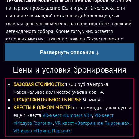
VR-квест Save Notre-Dame On Fire в Белгороде
рассчитан
на парное прохождение. Если играют 2 человека, они
становятся командой пожарных-добровольцев, чья
главная цель заключается в спасении одной из реликвий
легендарного собора. Кроме того, у них остается
основная миссия – тушение пожара. Также возможно
прохождение квеста двумя командами по два человека в
Развернуть описание ↓
виде соревнования на скорость выполнения заданий.
Игра продолжительностью 60 минут проходит в
Цены и условия бронирования
оборудованном зале с использованием специальных
шлемов, контроллеров и датчиков расположения в
БАЗОВАЯ СТОИМОСТЬ:
1200 руб. за игрока,
пространстве. Игроки видят друг друга в образе
максимальное количество участников - 4.
персонажей, взаимодействуют, общаются, совместно
ПРОДОЛЖИТЕЛЬНОСТЬ ИГРЫ:
60 минут.
выполняют задания.
КВЕСТЫ В ОДНОМ МЕСТЕ:
по этому адресу находятся
еще 4 квеста
VR-квест «Jumpers VR»
,
VR-квест
Как становится понятно из названия,
VR-квест Save Notre-
«Медуза Горгона»
,
VR-квест «Затерянная Пирамида»
,
Dame On Fire в Белгороде
посвящен произошедшему
VR-квест «Принц Персии»
.
несколько лет тому назад грандиозному пожару, который