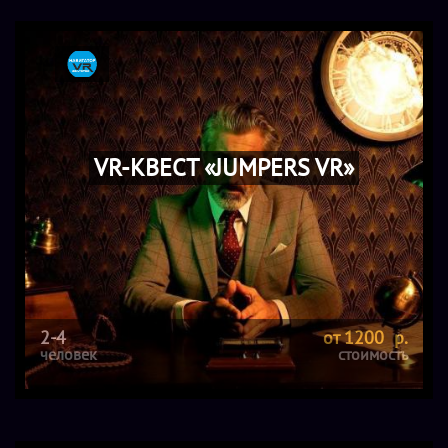
VR-КВЕСТ «JUMPERS VR»
2-4
от 1200 р.
человек
стоимость