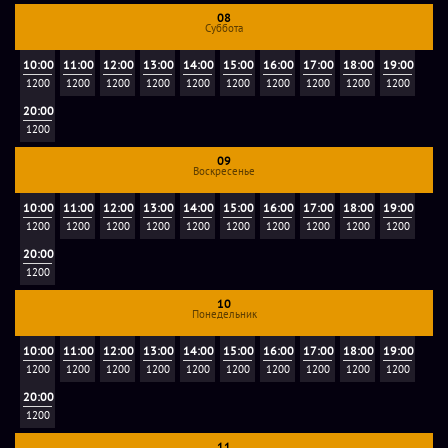
VR-квест на 4 игрока + комната отдыха (2 игровые
08
приставки PS4pro, столы, посуда).
Суббота
10:00
11:00
12:00
13:00
14:00
15:00
16:00
17:00
18:00
19:00
Тариф MIDDLE + квест 3 часа
- 15 000 руб. за команду до
1200
1200
1200
1200
1200
1200
1200
1200
1200
1200
10 человек, продолжительность 3 часа. В пакет входит:
20:00
аренда пространства клуба - 3 VR-шлема, 2 игровые
1200
приставки, автосимуляторы (руль + педали), фуршетная
09
Воскресенье
зона, зона отдыха, прохождение любого из доступных
квестов на выбор. Рекомендуется для взрослых и детей от
10:00
11:00
12:00
13:00
14:00
15:00
16:00
17:00
18:00
19:00
1200
1200
1200
1200
1200
1200
1200
1200
1200
1200
12 лет.
20:00
1200
Тариф MAX + квест 3 часа
- 20 000 руб. за команду до 12
10
человек, продолжительность 3 часа. В пакет входит:
Понедельник
аренда всего пространства клуба, 4 VR-шлема, 2 игровые
10:00
11:00
12:00
13:00
14:00
15:00
16:00
17:00
18:00
19:00
приставки, автосимуляторы (руль + педали), фуршетная
1200
1200
1200
1200
1200
1200
1200
1200
1200
1200
зона, зона отдыха, прохождение любого из доступных
20:00
квестов на выбор. Рекомендуется для взрослых и детей
1200
старше 12 лет.
11