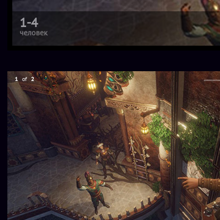
1-4
человек
1
of
2