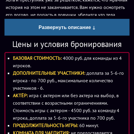
история на этом не заканчивается. Вам нужно осмотреть
его логово, не попасть в ловушки, убедится что тела
находятся именно там и выбраться на свободу в целости
Развернуть описание ↓
и сохранности.
Цены и условия бронирования
Описание
БАЗОВАЯ СТОИМОСТЬ:
4000 руб. для команды из 4
Всем нам известны случаи, когда реальный преступник
игроков.
пойман и отбывает срок, но при этом далеко не все
ДОПОЛНИТЕЛЬНЫЕ УЧАСТНИКИ:
доплата за 5-6-го
детали дела до конца известны следствию. Именно это
игрока - по 700 руб., максимальное количество
произошло и с главным отрицательным персонажем
участников - 6.
квеста «Злой: мрачная история» в Белгороде
; убийца
АКТЁР:
игра с актером или без актера на выбор, в
найден и сидит в тюрьме, но расследование
соответствии с возрастными ограничениями.
продолжается. Принять участие в розыске
Стоимость игры с актером - 4500 руб. за команду 4
дополнительных доказательств и улик жутких
игрока, доплата за 5-6-го участника по 700 руб.
преступлений смогут гости проекта в возрасте от 13 лет и
ПРОДОЛЖИТЕЛЬНОСТЬ ИГРЫ:
60 минут.
старше.
КОМНАТА ДЛЯ ЧАЕПИТИЯ:
не предоставляется.