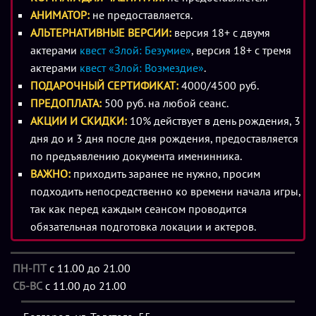
АНИМАТОР:
не предоставляется.
Сюжет
квест «Злой: мрачная история» в Белгороде
АЛЬТЕРНАТИВНЫЕ ВЕРСИИ:
версия 18+ с двумя
основан на легенде о кошмарном маньяке, убивавшем
актерами
квест «Злой: Безумие»
, версия 18+ с тремя
людей в нашем с вами родном городе. Жертвы монстра
актерами
квест «Злой: Возмездие»
.
пропадали среди бела дня, но трупы их так и не были
ПОДАРОЧНЫЙ СЕРТИФИКАТ:
4000/4500 руб.
найдены. Преступник оставлял на видных местах лишь
ПРЕДОПЛАТА:
500 руб. на любой сеанс.
фрагменты тел несчастных, а остальное прятал. Задача
АКЦИИ И СКИДКИ:
10% действует в день рождения, 3
участников игры заключается в том, чтобы обыскать
дня до и 3 дня после дня рождения, предоставляется
логово преступника, найти тела убитых им людей и не
по предъявлению документа именинника.
попасть при этом в расставленные хитроумным монстром
ВАЖНО:
приходить заранее не нужно, просим
ловушки и западни. Сделать это будет нелегко, учитывая
подходить непосредственно ко времени начала игры,
дьявольски извращенный ум преступника, жуткие
так как перед каждым сеансом проводится
находки и леденящий кровь интерьер его жилища. Только
обязательная подготовка локации и актеров.
самые смелые, ловкие, внимательные, целеустремленные
и дружные команды смогут преодолеть все препятствия и
ПН-ПТ
с 11.00 до 21.00
раскрыть малоприятные секреты, которые скрывает
СБ-ВС
с 11.00 до 21.00
убежище маньяка-убийцы.