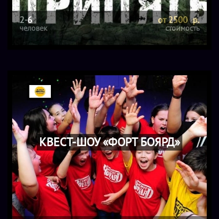
руб.
2-6
от 2500 р.
Описание
человек
стоимость
Квест «Майнкрафт» в Белгороде
подарит возможность
погрузиться в мир одноименной компьютерной игры
всем ее юным поклонникам и их родителям. В кубической
вселенной ребята будут строить и крафтить дома,
добывать полезные ископаемые и выполнять другие,
знакомые по миру «Майнкрафта» задания в компании
веселых ведущих-аниматоров. Маленькие строители
встретятся со Стивом и Грейс, которым требуется помощь.
КВЕСТ-ШОУ «ФОРТ БОЯРД»
Главная цель команды – найти и обезвредить Крипера,
пробравшегося в реальный мир, мир людей, проходя
разнообразные испытания и преодолевая препятствия.
Веселый, увлекательный и очень динамичный
квест
«Майнкрафт» в Белгороде
идеально подходит в качестве
развлекательной программы для детских праздников и