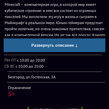
Minecraft – компьютерная игра, в которой мир имеет
кубическое строение: в нем все состоит из огромных
пикселей. Мы воплотили эту игру в жизнь и сыграем в
Майнкрафт в реальном мире. Юным геймерам предстоит
пройти нелёгкие, но очень знакомые препятствия, совсем
как в компьютерной версии. Но не так все просто: Крипер
создал программу, которая позволила ему перейти в мир
Развернуть описание ↓
людей и превратиться в человека. Теперь Стиву предстоит
нелегкая задача – победить Крипера. Для этого ему
понадобится помощь Грейс и всех ребят. По сценарию
ПН-ПТ
с 10.00 до 20.00
дети попадают в тестовую версию игры «Minecraft: Real
СБ-ВС
с 10.00 до 20.00
life», получая задание построить дом до «наступления
Белгород, ул. Гостенская, 3А
темноты», крафтить-добывать полезные ископаемые,
преодолевать различные препятствия, выпутываться из
Ограничение
огромной «паутины»…Вместе они выполнят задания
5+
Моба, поохотятся на Крипера, встретятся с пауками,
бесстрашно сразятся на мечах, вернут элементы и
сохранят игру!