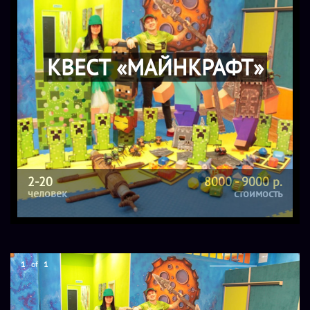
КВЕСТ «МАЙНКРАФТ»
2-20
8000 - 9000 р.
человек
стоимость
1
of
1