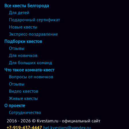
Все квесты Белгорода
Важный момент: оба квеста проекта «Инстинкт»
Для детей
располагаются по разным адресам. Будьте внимательны
Подарочный сертификат
при бронировании.
Новые квесты
Экспресс-поздравление
Подборки квестов
Отзывы
Для новичков
Для больших команд
Что такое комната-квест
Вопросы от новичков
Отзывы
Видео квестов
Живые квесты
О проекте
Сотрудничество
2016 - 2026 © Kvestam.ru - официальный сайт
+7-919-437-4447
bel.kvestam@yandex.ru