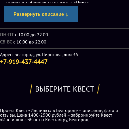
конем». «Гробница» закрылась, а «Пила»
трансформировалась в квесты по следующим частям
Развернуть описание ↓
любимого многими кровавого фильма ужасов.
Теперь в арсенале «Инстинкта» вновь две атмосферные
ПН-ПТ
с 10.00 до 22.00
локации в жанре хоррор, очень страшные, скорее
СБ-ВС
с 10.00 до 22.00
напоминающие перфоманс или экшн благодаря
активным действиям, участию промежуточных
Адрес: Белгород, ул. Пирогова, дом 36
+7-919-437-4447
персонажей и зависимости исхода игры от умения
игроков держать себя в руках в любых обстоятельства.
Итак, сегодня
квесты «Инстинкт» в Белгороде
ВЫБЕРИТЕ КВЕСТ
представлены двумя вариациями на тему ужастика «всех
времен и народов» - «Пилой-2» и «Пилой-3». Милости
просим испугаться и попытаться в состоянии стресса
Проект Квест «Инстинкт» в Белгороде – описание, фото и
выбраться живыми из комнат, где обитает маньяк-убийца,
отзывы. Цена 1400-2500 рублей – забронируйте Квест
«Инстинкт» сейчас на Квестам.ру, Белгород
сохранив при этом душевное здоровье!