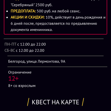
"Серебряный" 2500 руб.
В игре могут принять участие как взрослые, так и дети от 8
ПРЕДОПЛАТА:
500 руб. на любой сеанс.
лет в сопровождении взрослого или аниматора, с 13 лет
АКЦИИ И СКИДКИ:
10%, действует в день рождения и
дети могут играть самостоятельно.
Квест «Парфюмер» в
6 дней после, предоставляется по предъявлению
Белгороде
ждет гостей ежедневно, включая выходные и
документа именинника.
праздничные дни.
ПН-ПТ
с 12.00 до 22.00
СБ-ВС
с 12.00 до 22.00
Белгород, улица Лермонтова, 9А
Ограничение
12+
8+
со взрослым
КВЕСТ НА КАРТЕ