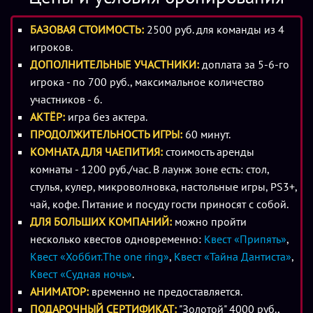
вскоре предстоит превратиться даже не в лабораторных
кроликов, а в материал, служащий основой для
БАЗОВАЯ СТОИМОСТЬ:
2500 руб. для команды из 4
генерации новых эксклюзивных духов, предстоит
игроков.
испытать и, если повезет, пережить, команде игроков,
ДОПОЛНИТЕЛЬНЫЕ УЧАСТНИКИ:
доплата за 5-6-го
рискнувших пройти квест «Парфюмер».
игрока - по 700 руб., максимальное количество
участников - 6.
Локация состоит не из одной, как это принято почти
АКТЁР:
игра без актера.
повсеместно, а из нескольких комнат. По воле
ПРОДОЛЖИТЕЛЬНОСТЬ ИГРЫ:
60 минут.
сценаристов члены команды оказываются в заключении,
КОМНАТА ДЛЯ ЧАЕПИТИЯ:
стоимость аренды
в запертом помещении, постепенно приходя в себя после
комнаты - 1200 руб./час. В лаунж зоне есть: стол,
порции сильнодействующего снотворного. У них есть
стулья, кулер, микроволновка, настольные игры, PS3+,
всего лишь час, чтобы выяснить, как и зачем они
чай, кофе. Питание и посуду гости приносят с собой.
оказались в логове маньяка-парфюмера после
ДЛЯ БОЛЬШИХ КОМПАНИЙ:
можно пройти
презентации его новых духов, разгадать все шифры,
несколько квестов одновременно:
Квест «Припять»
,
найти ключи, и, выстроив логическую цепочку, выбраться
Квест «Хоббит.The one ring»
,
Квест «Тайна Дантиста»
,
на свободу, открыв главную дверь последней комнаты. У
Квест «Судная ночь»
.
команды не более часа на спасение, ведь парфюмер
АНИМАТОР:
временно не предоставляется.
скоро вернется.
ПОДАРОЧНЫЙ СЕРТИФИКАТ:
"Золотой" 4000 руб.,