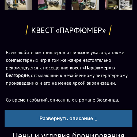
КВЕСТ «ПАРФЮМЕР»
Всем любителям триллеров и фильмов ужасов, а также
компьютерных игр в том же жанре настоятельно
рекомендуется к посещению
квест «Парфюмер» в
Белгороде
, отсылающий к незабвенному литературному
произведению и его не менее яркой экранизации.
Со времен событий, описанных в романе Зюскинда,
прошли столетия, новые технологии пришли на смену
перегонным кубам и чугунным чанам, но дело одинокого
Развернуть описание ↓
убийцы, создателя бесподобных ароматов, как оказалось,
живо и поныне. Весь ужас осознания того факта, что вам
Цены и условия бронирования