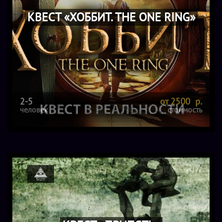
КВЕСТ «ХОББИТ. THE ОNE RING»
2-5
от 2500 р.
человек
стоимость